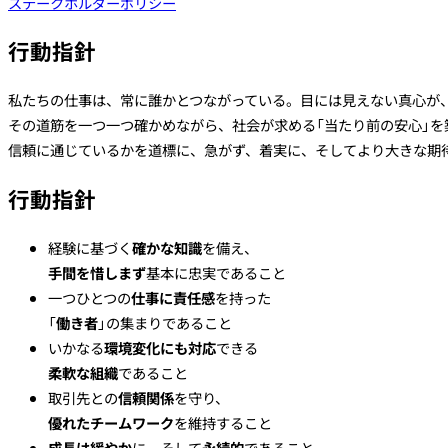
ステークホルダーポリシー
行動指針
私たちの仕事は、常に誰かとつながっている。目には見えない真心が
その道筋を一つ一つ確かめながら、社会が求める「当たり前の安心」
信頼に通じているかを道標に、急がず、着実に、そしてより大きな期
行動指針
経験に基づく
確かな知識
を備え、
手間を惜しまず
基本に忠実であること
一つひとつの
仕事に責任感
を持った
「
働き者
」の集まりであること
いかなる
環境変化にも対応
できる
柔軟な組織
であること
取引先との
信頼関係
を守り、
優れたチームワーク
を維持すること