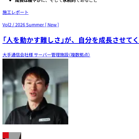
成長は緩やか
に、そして
永続的
であること
施工レポート
Vol2 / 2026 Summer [ New ]
「人を動かす難しさ」が、
自分を成長させて
大手通信会社様 サーバー管理施設（複数拠点）